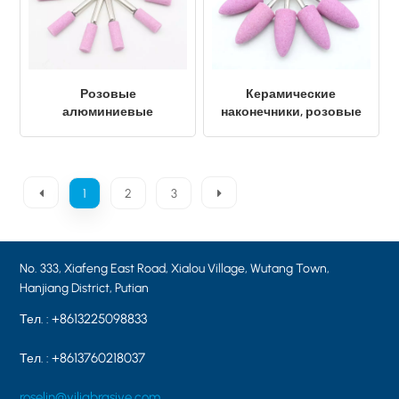
Розовые
Керамические
алюминиевые
наконечники, розовые
наконечники A10-
алюминиевые
13×25×6.0 PA60
наконечники, пуля PA46
A11-23×50×6.0
1
2
3
No. 333, Xiafeng East Road, Xialou Village, Wutang Town,
Hanjiang District, Putian
+8613225098833
Тел. :
+8613760218037
Тел. :
roselin@yiliabrasive.com