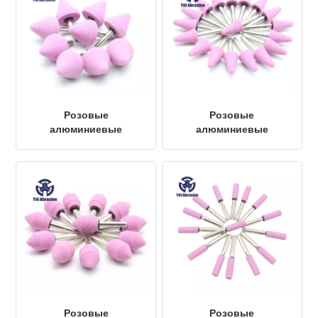
Розовые
Розовые
алюминиевые
алюминиевые
наконечники A4-
наконечники A5-19*28*6
32*32*6MM PA46
мм
Розовые
Розовые