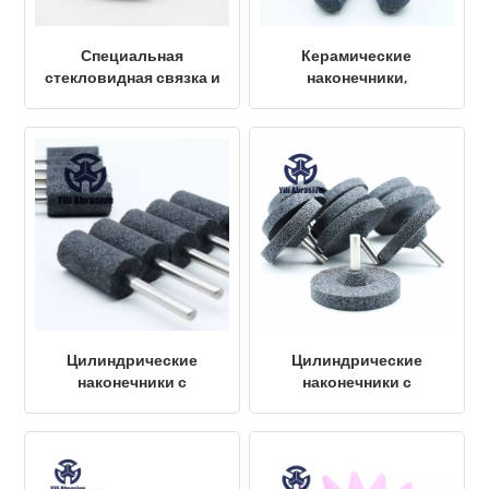
Специальная
Керамические
стекловидная связка и
наконечники,
зернистая структура из
изготовленные на
оксида алюминия
заказ из серого
20х32х6 мм (5/8"х1-
карбида кремния, с
1/4"х1/4")
креплением 30x40x8 мм
(диаметр хвостовика 1-
3/16"x1-9/16"x5/16"), пуля.
Цилиндрические
Цилиндрические
наконечники с
наконечники с
полимерным
полимерным
креплением 20X40X6
креплением 80X13X9 мм
мм, материал A36
Материалы AB20/24T5B