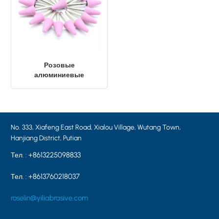
Розовые
алюминиевые
наконечники A5-19*28*6
мм
No. 333, Xiafeng East Road, Xialou Village, Wutang Town,
Hanjiang District, Putian
+8613225098833
Тел. :
+8613760218037
Тел. :
roselin@yiliabrasive.com