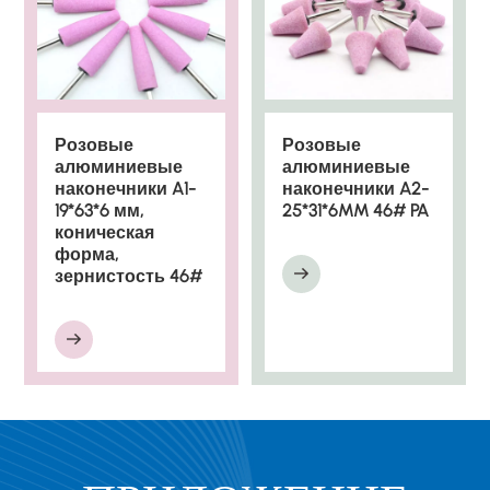
Розовые
Розовые
алюминиевые
алюминиевые
наконечники A1-
наконечники A2-
19*63*6 мм,
25*31*6MM 46# PA
коническая
форма,
зернистость 46#