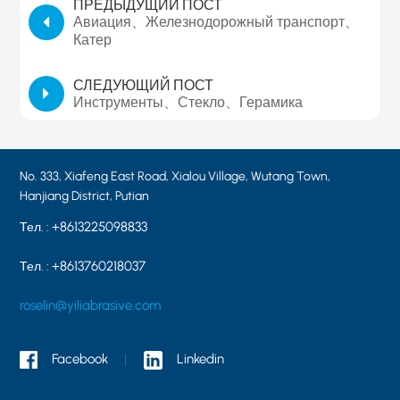
ПРЕДЫДУЩИЙ ПОСТ
Авиация、Железнодорожный транспорт、
Катер
СЛЕДУЮЩИЙ ПОСТ
Инструменты、Стекло、Герамика
No. 333, Xiafeng East Road, Xialou Village, Wutang Town,
Hanjiang District, Putian
+8613225098833
Тел. :
+8613760218037
Тел. :
roselin@yiliabrasive.com
Facebook
Linkedin