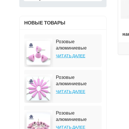
НОВЫЕ ТОВАРЫ
на
Розовые
алюминиевые
наконечники A31-35,
ЧИТАТЬ ДАЛЕЕ
зернистость 46#
Розовые
алюминиевые
наконечники A1-
ЧИТАТЬ ДАЛЕЕ
19*63*6 мм,
коническая форма,
зернистость 46#
Розовые
алюминиевые
наконечники A2-
ЧИТАТЬ ДАЛЕЕ