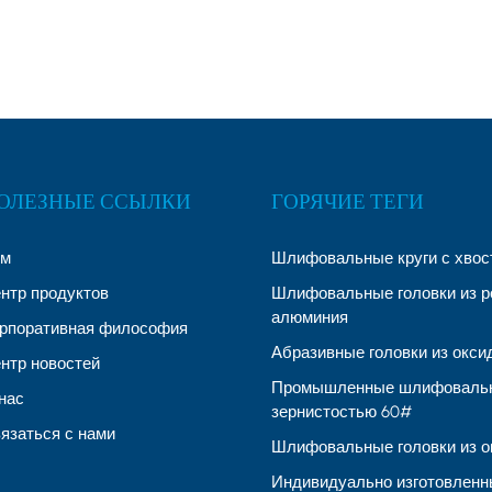
ОЛЕЗНЫЕ ССЫЛКИ
ГОРЯЧИЕ ТЕГИ
ом
Шлифовальные круги с хвос
нтр продуктов
Шлифовальные головки из р
алюминия
рпоративная философия
Абразивные головки из окс
нтр новостей
Промышленные шлифовальн
нас
зернистостью 60#
язаться с нами
Шлифовальные головки из о
Индивидуально изготовленн