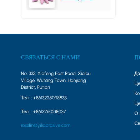
25*31*6MM 46# PA
СВЯЗАТЬСЯ С НАМИ
П
No. 333, Xiafeng East Road, Xialou
Д
Village, Wutang Town, Hanjiang
Це
District, Putian
Ко
Тел. :
+8613225098833
Це
Тел. :
+8613760218037
О 
Св
roselin@yiliabrasive.com