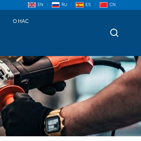
EN
RU
ES
CN
О НАС