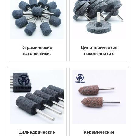
Керамические
Цилиндрические
наконечники,
наконечники с
изготовленные на
полимерным
заказ из серого
креплением 80X13X9 мм
карбида кремния, с
Материалы AB20/24T5B
креплением 30x40x8 мм
(диаметр хвостовика 1-
3/16"x1-9/16"x5/16"), пуля.
Цилиндрические
Керамические