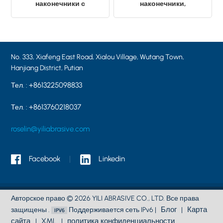
наконечники с
наконечники,
полимерным
изготовленные на
креплением 20X40X6
заказ, смешанные,
мм, материал A36
алюминиевые
наконечники A11-
23×50×6.0, пуля PA36
No. 333, Xiafeng East Road, Xialou Village, Wutang Town,
Hanjiang District, Putian
+8613225098833
Тел. :
+8613760218037
Тел. :
roselin@yiliabrasive.com
Facebook
Linkedin
Авторское право © 2026 YILI ABRASIVE CO., LTD. Все права
Блог
Карта
защищены .
Поддерживается сеть IPv6 |
|
сайта
XML
политика конфиденциальности
|
|