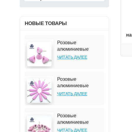
НОВЫЕ ТОВАРЫ
на
Розовые
алюминиевые
наконечники A31-35,
ЧИТАТЬ ДАЛЕЕ
зернистость 46#
Розовые
алюминиевые
наконечники A1-
ЧИТАТЬ ДАЛЕЕ
19*63*6 мм,
коническая форма,
зернистость 46#
Розовые
алюминиевые
наконечники A2-
ЧИТАТЬ ДАЛЕЕ