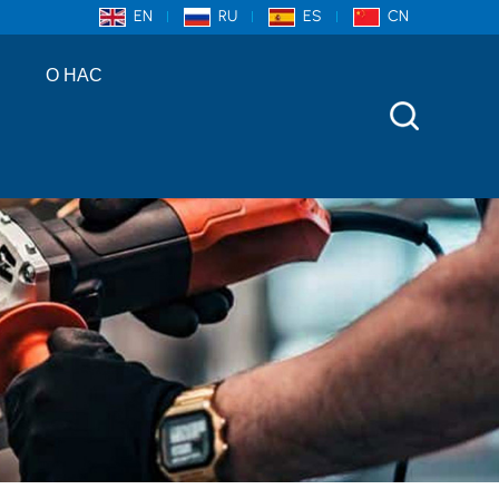
EN
RU
ES
CN
О НАС