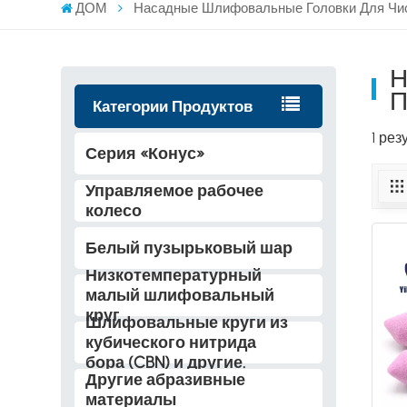
ДОМ
Насадные Шлифовальные Головки Для Чис
Н
П
Категории Продуктов
1 ре
Серия «Конус»
Управляемое рабочее
колесо
Белый пузырьковый шар
Низкотемпературный
малый шлифовальный
круг
Шлифовальные круги из
кубического нитрида
бора (CBN) и другие.
Другие абразивные
материалы