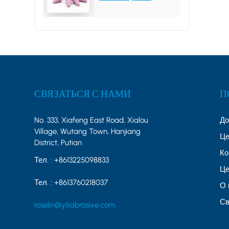
25*31*6MM 46# PA
СВЯЗАТЬСЯ С НАМИ
П
No. 333, Xiafeng East Road, Xialou
Д
Village, Wutang Town, Hanjiang
Це
District, Putian
Ко
Тел. :
+8613225098833
Це
Тел. :
+8613760218037
О 
Св
roselin@yiliabrasive.com