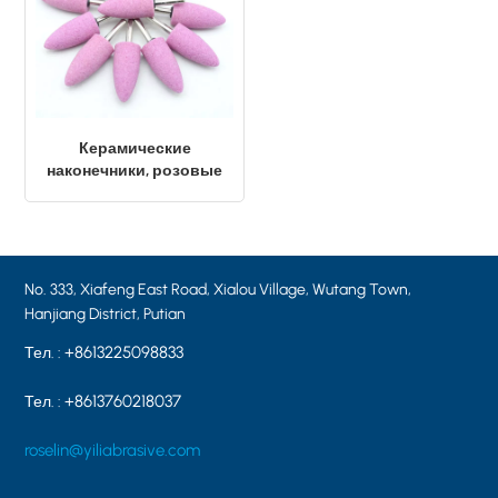
Керамические
наконечники, розовые
алюминиевые
наконечники, пуля PA46
A11-23×50×6.0
No. 333, Xiafeng East Road, Xialou Village, Wutang Town,
Hanjiang District, Putian
+8613225098833
Тел. :
+8613760218037
Тел. :
roselin@yiliabrasive.com