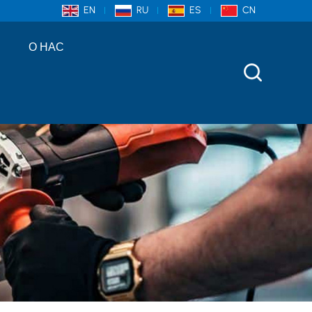
EN
RU
ES
CN
О НАС