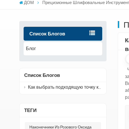
ДОМ
Прецизионные Шлифовальные Инструмен
П
Список Блогов
К
в
Блог
Чтобы правильно выбрать контактные линзы из розового оксида алюминия, необходимо: Определите заготовку и ее материал. Подберите точку крепления в соответствии с вашим конкретным при
Список Блогов
Как выбрать подходящую точку крепления из розового оксида алюминия для вашего проекта
ТЕГИ
Наконечники Из Розового Оксида