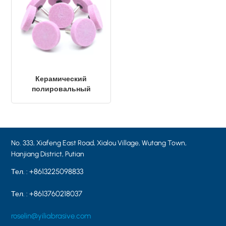
Керамический
полировальный
камень с розовыми
алюминиевыми
наконечниками (KA6) -
38×10×6,0 мм
No. 333, Xiafeng East Road, Xialou Village, Wutang Town,
Hanjiang District, Putian
+8613225098833
Тел. :
+8613760218037
Тел. :
roselin@yiliabrasive.com