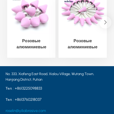
Розовые
Розовые
алюминиевые
алюминиевые
наконечники A4-
наконечники A5-
32*32*6MM PA46
19*28*6 мм
No. 333, Xiafeng East Road, Xialou Village, Wutang Town,
Hanjiang District, Putian
+8613225098833
Тел. :
+8613760218037
Тел. :
roselin@yiliabrasive.com