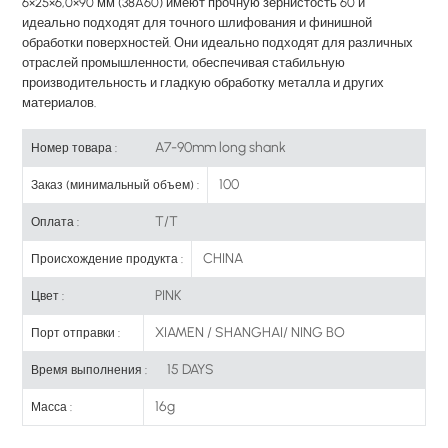
6×25×6,0×90 мм (38A60) имеют прочную зернистость 60 и
идеально подходят для точного шлифования и финишной
обработки поверхностей. Они идеально подходят для различных
отраслей промышленности, обеспечивая стабильную
производительность и гладкую обработку металла и других
материалов.
A7-90mm long shank
Номер товара :
100
Заказ (минимальный объем) :
T/T
Оплата :
CHINA
Происхождение продукта :
PINK
Цвет :
XIAMEN / SHANGHAI/ NING BO
Порт отправки :
15 DAYS
Время выполнения :
16g
Масса :