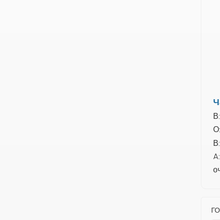
Ч
В
О
В
A
о
ГО