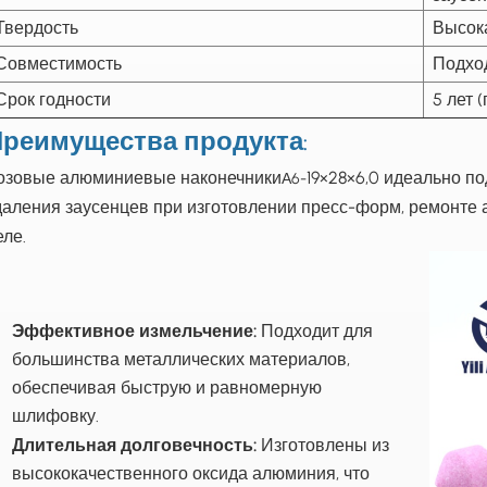
Твердость
Высока
Совместимость
Подход
Срок годности
5 лет 
реимущества продукта
:
озовые алюминиевые наконечники
19×28×6,0 идеально п
А6-
даления заусенцев при изготовлении пресс-форм, ремонте
еле.
Эффективное измельчение:
Подходит для
большинства металлических материалов,
обеспечивая быструю и равномерную
шлифовку.
Длительная долговечность:
Изготовлены из
высококачественного оксида алюминия, что