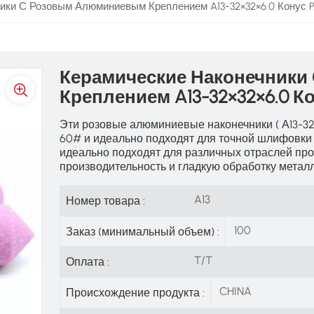
ики С Розовым Алюминиевым Креплением A13-32×32×6.0 Конус 
Керамические Наконечник
Креплением A13-32×32×6.0 К
Эти розовые алюминиевые наконечники (
А13-32
60# и идеально подходят для точной шлифовки
идеально подходят для различных отраслей пр
производительность и гладкую обработку металл
A13
Номер товара :
100
Заказ (минимальный объем) :
T/T
Оплата :
CHINA
Происхождение продукта :