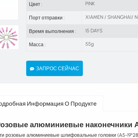
PINK
Цвет :
XIAMEN / SHANGHAI/ N
Порт отправки :
15 DAYS
Время выполнения :
55g
Масса :
ЗАПРОС СЕЙЧАС
одробная Информация О Продукте
Розовые алюминиевые наконечники
А
ти розовые алюминиевые шлифовальные головки (A5-19*28*